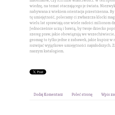
materiałów, czy ich inne właściwości. W ten spos
wiedzę, na temat otaczającego je świata. Niezwykl
nabywana z wiekiem orientacja przestrzenna. B
tę umiejętność, polecamy ci zwłaszcza klocki m
wielu lat sprawiają one wiele radości milionom dz
Jednocześnie uczą i bawią, by twoje dziecko po
szereg praw, jakie obowiązują we wszechświecie
geomag to tylko jedne z zabawek, jakie kupisz w 
rozwijać wyjątkowe umiejętności najmłodszych. Za
naszym katalogiem.
Dodaj Komentarz
Poleć stronę
Wpis za