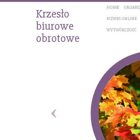
HOME
ORGANI
Krzesło
BIZNES ONLINE
biurowe
WYTWÓRCZOŚĆ
obrotowe