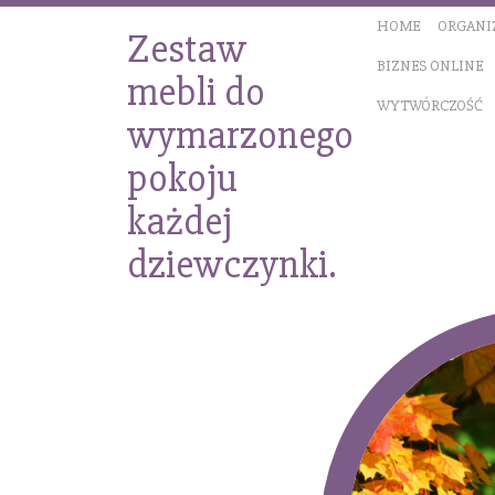
HOME
ORGANI
Zestaw
BIZNES ONLINE
mebli do
WYTWÓRCZOŚĆ
wymarzonego
pokoju
każdej
dziewczynki.