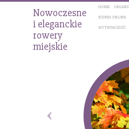
HOME
ORGANI
Nowoczesne
BIZNES ONLINE
i eleganckie
WYTWÓRCZOŚĆ
rowery
miejskie