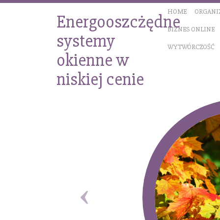
HOME
ORGANI
Energooszcżędne
BIZNES ONLINE
systemy
WYTWÓRCZOŚĆ
okienne w
niskiej cenie