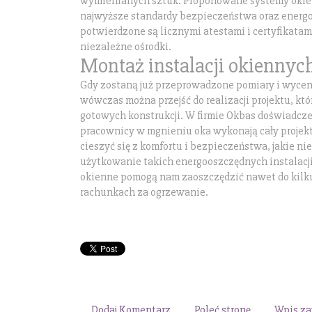
wymienianych sztuk. Proponowane systemy okie
najwyższe standardy bezpieczeństwa oraz energ
potwierdzone są licznymi atestami i certyfikat
niezależne ośrodki.
Montaż instalacji okiennyc
Gdy zostaną już przeprowadzone pomiary i wycen
wówczas można przejść do realizacji projektu, kt
gotowych konstrukcji. W firmie Okbas doświadcz
pracownicy w mgnieniu oka wykonają cały projek
cieszyć się z komfortu i bezpieczeństwa, jakie ni
użytkowanie takich energooszczędnych instalac
okienne pomogą nam zaoszczędzić nawet do kilku
rachunkach za ogrzewanie.
Dodaj Komentarz
Poleć stronę
Wpis za