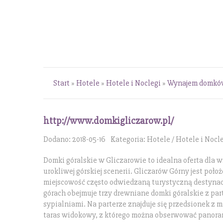
Start
»
Hotele
»
Hotele i Noclegi
»
Wynajem domków
http://www.domkigliczarow.pl/
Dodano: 2018-05-16
Kategoria: Hotele / Hotele i Nocl
Domki góralskie w Gliczarowie to idealna oferta dla 
urokliwej górskiej scenerii. Gliczarów Górny jest poło
miejscowość często odwiedzaną turystyczną destynacj
górach obejmuje trzy drewniane domki góralskie z par
sypialniami. Na parterze znajduje się przedsionek z
taras widokowy, z którego można obserwować panoramę