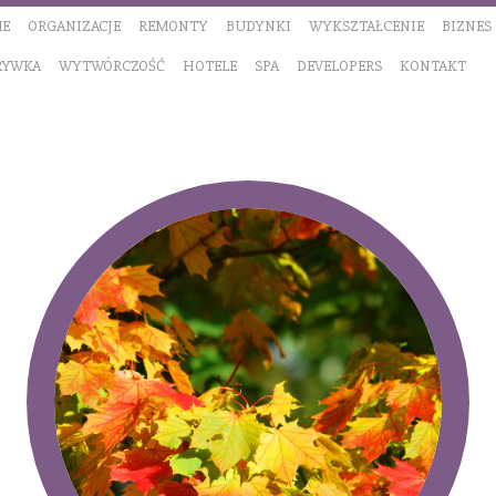
E
ORGANIZACJE
REMONTY
BUDYNKI
WYKSZTAŁCENIE
BIZNES
RYWKA
WYTWÓRCZOŚĆ
HOTELE
SPA
DEVELOPERS
KONTAKT