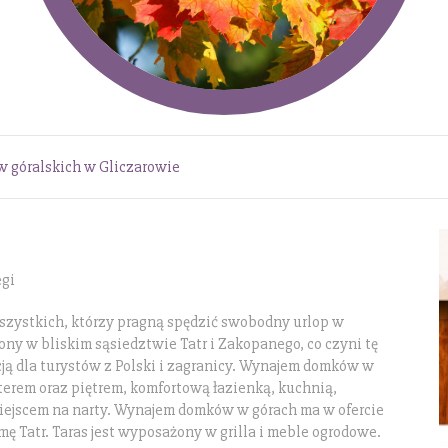
 góralskich w Gliczarowie
egi
wszystkich, którzy pragną spędzić swobodny urlop w
żony w bliskim sąsiedztwie Tatr i Zakopanego, co czyni tę
ą dla turystów z Polski i zagranicy. Wynajem domków w
terem oraz piętrem, komfortową łazienką, kuchnią,
 miejscem na narty. Wynajem domków w górach ma w ofercie
 Tatr. Taras jest wyposażony w grilla i meble ogrodowe.