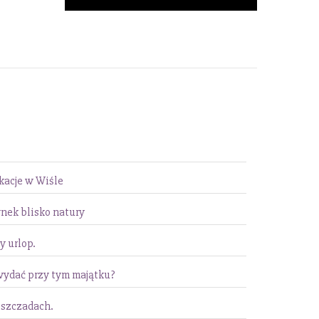
acje w Wiśle
nek blisko natury
y urlop.
wydać przy tym majątku?
eszczadach.