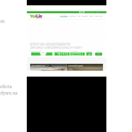
kim
u
oferta
wpływu na