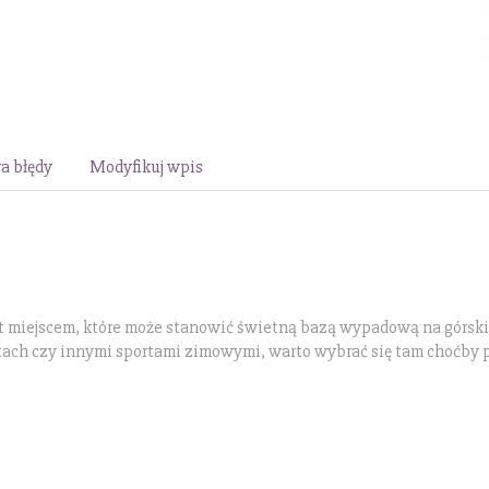
a błędy
Modyfikuj wpis
est miejscem, które może stanowić świetną bazą wypadową na górsk
tach czy innymi sportami zimowymi, warto wybrać się tam choćby p