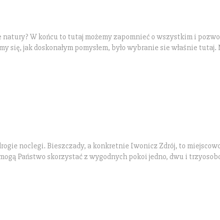
 natury? W końcu to tutaj możemy zapomnieć o wszystkim i pozwol
y się, jak doskonałym pomysłem, było wybranie sie właśnie tutaj.
rogie noclegi. Bieszczady, a konkretnie Iwonicz Zdrój, to miejscow
ty mogą Państwo skorzystać z wygodnych pokoi jedno, dwu i trzyoso