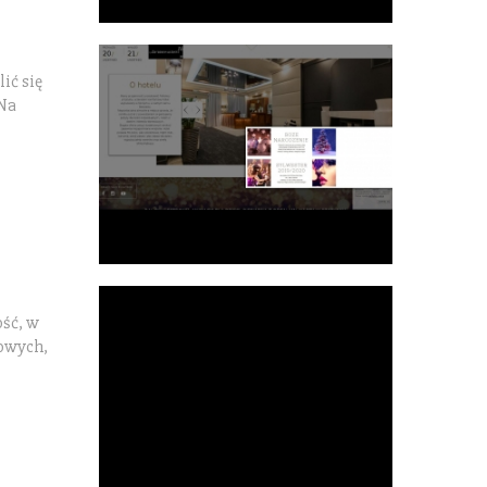
ić się
 Na
ość, w
bowych,