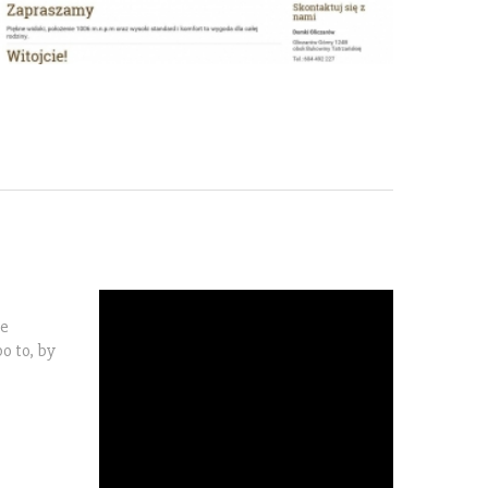
ie
o to, by