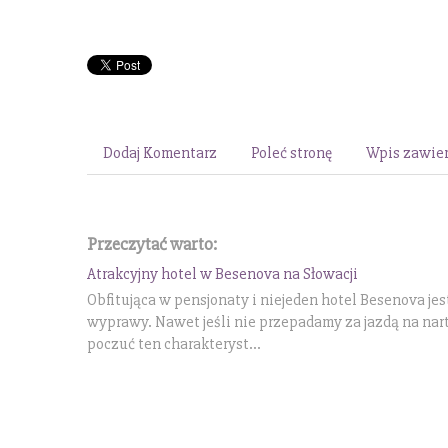
Dodaj Komentarz
Poleć stronę
Wpis zawier
Przeczytać warto:
Atrakcyjny hotel w Besenova na Słowacji
Obfitująca w pensjonaty i niejeden hotel Besenova j
wyprawy. Nawet jeśli nie przepadamy za jazdą na nar
poczuć ten charakteryst...