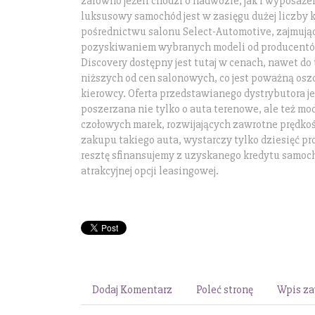
zarówno jeżeli chodzi o nadwozie, jak i wyposaż
luksusowy samochód jest w zasięgu dużej liczby 
pośrednictwu salonu Select-Automotive, zajmując
pozyskiwaniem wybranych modeli od producentó
Discovery dostępny jest tutaj w cenach, nawet do
niższych od cen salonowych, co jest poważną osz
kierowcy. Oferta przedstawianego dystrybutora j
poszerzana nie tylko o auta terenowe, ale też mo
czołowych marek, rozwijających zawrotne prędkoś
zakupu takiego auta, wystarczy tylko dziesięć p
resztę sfinansujemy z uzyskanego kredytu samo
atrakcyjnej opcji leasingowej.
Dodaj Komentarz
Poleć stronę
Wpis za