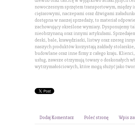
drewno oraz tarcicę w wyjątkowo atrakcyjnych c
nowoczesnym sprzętem transportowym, między 
ciężarowymi, naczepami oraz dźwigami załadunko
dostępna w naszej sprzedaży, to materiał odpowi
zachowujący określone wymiary. Dysponujemy tak
nieobrzynaną oraz innymi artykułami. Sprzedaje
deski, bale, krawędziarki, listwy oraz szereg inn
naszych produktów korzystają zakłady stolarskie
budowlane oraz inne firmy z całego kraju. Klienci
usług, zawsze otrzymują towary o doskonałych w
wytrzymałościowych, które mogą służyć jako two
Dodaj Komentarz
Poleć stronę
Wpis za