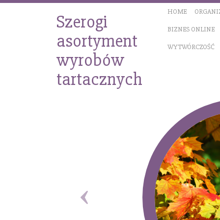
HOME
ORGANI
Szerogi
BIZNES ONLINE
asortyment
WYTWÓRCZOŚĆ
wyrobów
tartacznych