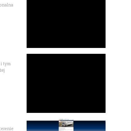
jonalna
 i tym
żej
terenie