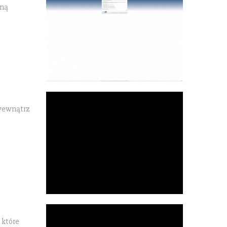
aną
 wewnątrz
 które