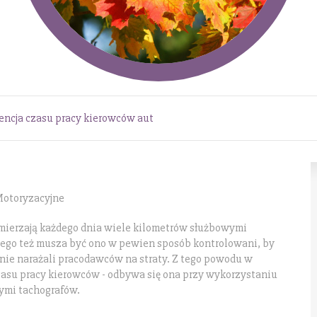
encja czasu pracy kierowców aut
Motoryzacyjne
mierzają każdego dnia wiele kilometrów służbowymi
tego też musza być ono w pewien sposób kontrolowani, by
 nie narażali pracodawców na straty. Z tego powodu w
zasu pracy kierowców - odbywa się ona przy wykorzystaniu
ymi tachografów.