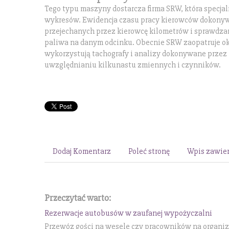
Tego typu maszyny dostarcza firma SRW, która specjal
wykresów. Ewidencja czasu pracy kierowców dokony
przejechanych przez kierowcę kilometrów i sprawdzani
paliwa na danym odcinku. Obecnie SRW zaopatruje okoł
wykorzystują tachografy i analizy dokonywane przez 
uwzględnianiu kilkunastu zmiennych i czynników.
Dodaj Komentarz
Poleć stronę
Wpis zawier
Przeczytać warto:
Rezerwacje autobusów w zaufanej wypożyczalni
Przewóz gości na wesele czy pracowników na organiz