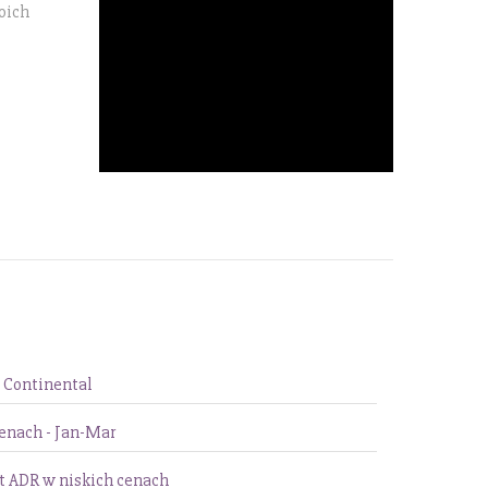
oich
 Continental
enach - Jan-Mar
rt ADR w niskich cenach