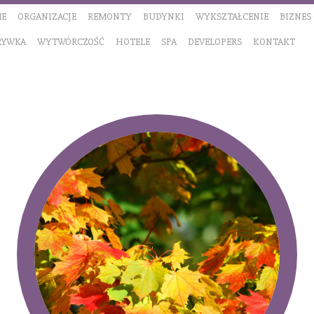
E
ORGANIZACJE
REMONTY
BUDYNKI
WYKSZTAŁCENIE
BIZNES
RYWKA
WYTWÓRCZOŚĆ
HOTELE
SPA
DEVELOPERS
KONTAKT