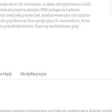
izuje się w ich tworzeniu, a także odczytywaniu z nich
wana za pomocą maszyn SRW polega na badaniu
u trasy jaką przejechał. Analizowane jest też zużycie
o pięćdziesiąt firm spedycyjnych i kurierskich, które
to przedsiębiorstwo. Dane są analizowane przy
a błędy
Modyfikuj wpis
owaną imprezę integracyjną spotyka się zazwyczaj z dużymi prob