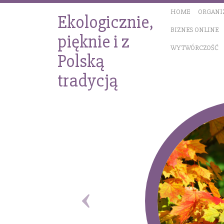
HOME
ORGANI
Ekologicznie,
BIZNES ONLINE
pięknie i z
WYTWÓRCZOŚĆ
Polską
tradycją