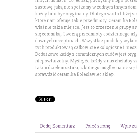
innych domach. Co jednak, gdybyśmy mogli posia
zastawę, jaką nie spotkamy w żadnym innym dom
każdy lubi być oryginalny. Dlatego warto bliżej si
które nam oferuje takie przedmioty. Ceramika Bol
właśnie takie miejsce. Jest to zrzeszenie grupy ar
się ceramiką. Tworzą przedmioty codziennego uży
dawnych recepturach. Wszystkie produkty wykor
tych produktów są całkowicie ekologiczne i niesz
Dodatkowo każdy z ceramicznych cudów jest oryg
niepowtarzalny. Myślę, że każdy z nas chciałby 
takim dziełem sztuki, z którego mógłby napić si
sprawdzić ceramika Bolesławiec sklep.
Dodaj Komentarz
Poleć stronę
Wpis za