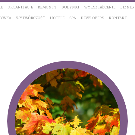
E
ORGANIZACJE
REMONTY
BUDYNKI
WYKSZTAŁCENIE
BIZNES
RYWKA
WYTWÓRCZOŚĆ
HOTELE
SPA
DEVELOPERS
KONTAKT