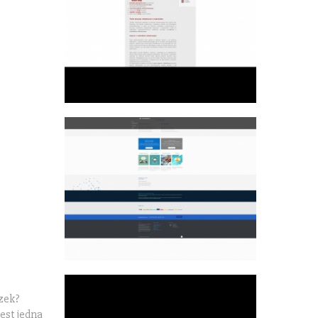
czek?
est jedna