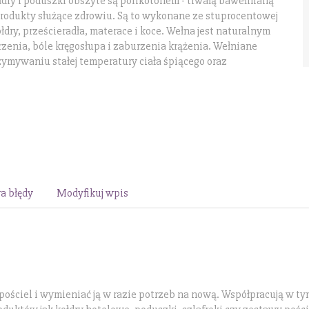
ołdry i poduszki obszyte są polikotonem - trwałą bawełnianą
rodukty służące zdrowiu. Są to wykonane ze stuprocentowej
łdry, prześcieradła, materace i koce. Wełna jest naturalnym
zenia, bóle kręgosłupa i zaburzenia krążenia. Wełniane
zymywaniu stałej temperatury ciała śpiącego oraz
a błędy
Modyfikuj wpis
ościel i wymieniać ją w razie potrzeb na nową. Współpracują w ty