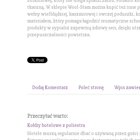
silikonowej, który nie ulega spłaszczaniu. Ponadto k
tkaniną. W sklepie Wool-Stam można kupić też inne p
wełny wielbłądziej, kaszmirowej i owczej poduszki, ko
materiałem, który pomaga łagodzić reumatyczne schor
produkty w sypialni zapewnią zdrowy sen, dzięki utr
przepuszczalności powietrza.
Dodaj Komentarz
Poleć stronę
Wpis zawier
Przeczytać warto:
Kołdry hotelowe z poliestru
Hotele muszą regularnie dbać o używaną przez gości p