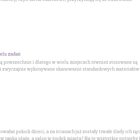
elu zadań
 powszechnie i dlatego w wielu miejscach również stosowane są
te i zwyczajnie wykonywane skanowanie standardowych materiałów
ałaś pokoik dzieci, a na ścianach już zostały trwałe ślady ich rą
w rajską plażę, a salon w środek miasta? Na te wszystkie potrzeby j