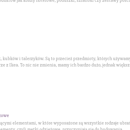
roduktów jak kołdry hotelowe, poduszki, szlafroki czy zestawy pośc
, kubków i talerzyków. Są to przecież przedmioty, których używam
rze z Ikea. To nic nie zmienia, mamy ich bardzo dużo, jednak większ
eżowe
ącymi elementami, w które wyposażone są wszystkie rodzaje ubrań
lementy, czyli metki odzieżowe, przyczyniają się do budowania