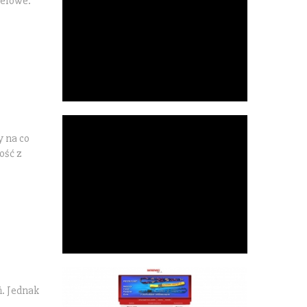
ielowe.
y na co
ość z
. Jednak