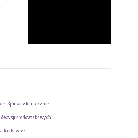
bie! Sprawdź koniecznie!
 decyzji środowiskowych
w Krakowie?