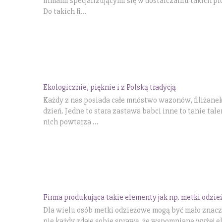
firmami specjalizującymi się w dostarczaniu takich p
Do takich fi...
Ekologicznie, pięknie i z Polską tradycją
Każdy z nas posiada całe mnóstwo wazonów, filiżanek
dzień. Jedne to stara zastawa babci inne to tanie tale
nich powtarza ...
Firma produkująca takie elementy jak np. metki odzi
Dla wielu osób metki odzieżowe mogą być mało znacz
nie każdy zdaje sobie sprawę, że wspomniane wyżej e