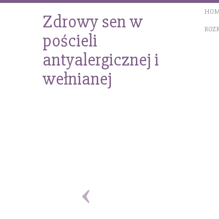
HOM
Zdrowy sen w
ROZ
pościeli
antyalergicznej i
wełnianej