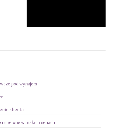
awcze pod wynajem
we
enie klienta
 i mielone w niskich cenach