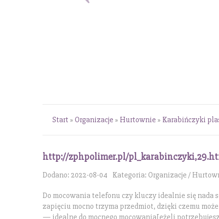
Start
»
Organizacje
»
Hurtownie
»
Karabińczyki pla
http://zphpolimer.pl/pl_karabinczyki,29.h
Dodano: 2022-08-04
Kategoria: Organizacje / Hurtow
Do mocowania telefonu czy kluczy idealnie się nada 
zapięciu mocno trzyma przedmiot, dzięki czemu może
— idealne do mocnego mocowaniaJeżeli potrzebujesz z