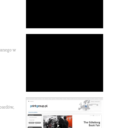
wanego w
boardów,