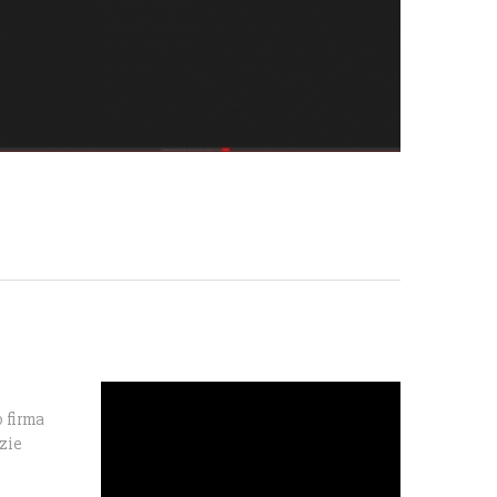
 firma
zie