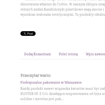
skierowana właśnie do Ciebie. W naszym sklepie znaj
różnych zadań.Karabińczyki plastikowe mają mocne i 
wysokimi walorami estetycznymi. To produkty idealn
Dodaj Komentarz
Poleć stronę
Wpis zawier
Przeczytać warto:
Profesjonalne pakowanie w Warszawie
Każdy produkt nawet wiązanka kwiatów musi być należ
BUSTER SP. Z O.O. działająca nieprzerwanie od 1994 
solidne i rzetelne jest pak...