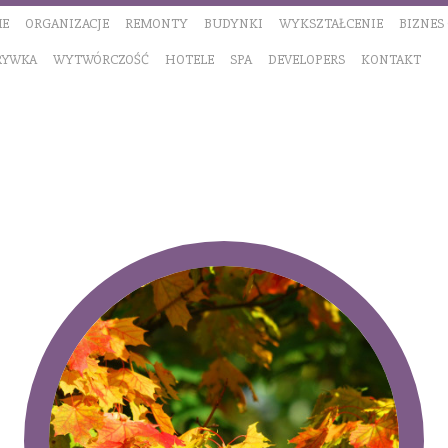
E
ORGANIZACJE
REMONTY
BUDYNKI
WYKSZTAŁCENIE
BIZNES
RYWKA
WYTWÓRCZOŚĆ
HOTELE
SPA
DEVELOPERS
KONTAKT