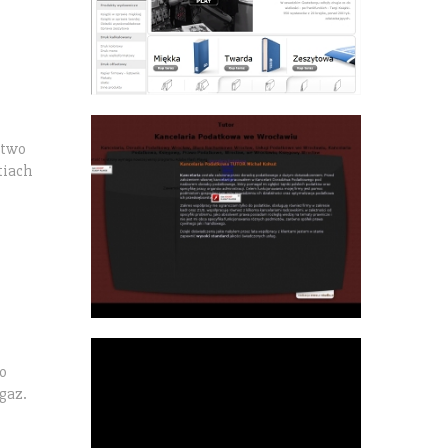
ztwo
tiach
o
gaz.