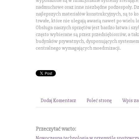
wyposażone są w funkcjonalne systemy sterujące
nadmuchowe oraz inne niezbędne podzespoły. Dz
najlepszych materiałów konstrukcyjnych, są to ko
trwałe, które nie ulegają awarią nawet po wielu 
Obsługa naszych sprzętów jest bardzo łatwa i szy
często wybierane są przez przedsiębiorców, a takż
budynków prywatnych, dysponujących systemem
centralnego wymagających moedrnizacji.
Dodaj Komentarz
Poleć stronę
Wpis za
Przeczytać warto:
Nowoczesna technologia w przemyśle spożywcz