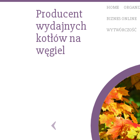
HOME
ORGANI
Producent
BIZNES ONLINE
wydajnych
WYTWÓRCZOŚĆ
kotłów na
węgiel