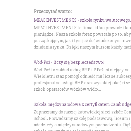
Przeczytać warto:
MPAC INVESTMENTS - szkoła rynku walutowego.
MPAC INVESTMENTS to firma, która prowadzi ku
pieniądze. Nasza szkoła forex powstała po to, a
początkującym, jak i tym już doświadczonym inw
działania rynku. Dzięki naszym kursom każdy może
Wod-Poż - liczy się bezpieczeństwo!
Wod-Poż to zakład usług BHP i P.Poż istniejący na 
Wieloletni staż pomógł odnieść mu liczne sukces
profesjonalne usługi BHP oraz wysokiej jakości sz
szkoli operatorów wózków widło...
Szkoła międzynarodowa z certyfikatem Cambridge
Zapraszamy do naszej katowickiej sieci szkół: Com
School. Prowadzimy szkołę podstawową, liceum i p
młodzieży o międzynarodowym pochodzeniu. Dążym