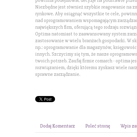
powinna podejmować decyzje na podstawie przem
Niezbędne jest również szybkie reagowanie na zm
rynkowe. Aby osiągnąć wszystkie te cele, powin
nad oprogramowaniem wspomagającym zarządzan
największych firm, oferującą tego rodzaju rozwiąz
Optima natomiast to zaawansowany system zarz
zastosowanie w wielu branżach gospodarki. W sk
np.: oprogramowanie dla magazynów, księgowości,
innych. Szczycimy się tym, że nasze oprogramowa
twoich potrzeb. Zaufaj firmie comarch - optima j
rozwiązaniem, dzięki któremu zyskasz wiele nar
sprawne zarządzanie.
Dodaj Komentarz
Poleć stronę
Wpis za