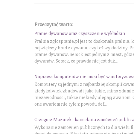
Przeczytać warto:
Pranie dywanów oraz czyszczenie wykładzin
Pralnia zglospranie.pl jest to doskonała pralnia, 
największy brud z dywanu, czy też wykładziny. Pra
pranie dywanów. Serock jest jednym z miast, gdzie 
dywanów. Serock, co prawda nie jest duż...
Naprawa komputerów nie musi być w autoryzow
Komputery są jednymi z najbardziej skomplikowan
kiedykolwiek zbudował i jako takie, mimo zdumiew
niezawodności, także niekiedy ulegają awariom. C
one awariom nie tyle z powodu def...
Grzegorz Mazurek - kancelaria zamówień public
Wykonanie zamówień publicznych to dla wielu fi
drzwi do rozwoju. Niestety, zdarza się, że w trakc