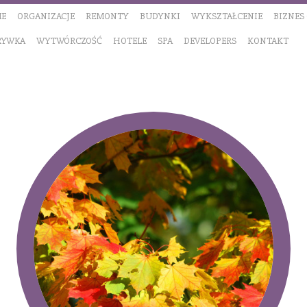
E
ORGANIZACJE
REMONTY
BUDYNKI
WYKSZTAŁCENIE
BIZNES
RYWKA
WYTWÓRCZOŚĆ
HOTELE
SPA
DEVELOPERS
KONTAKT