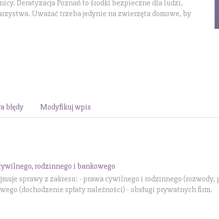
wnicy. Deratyzacja Poznań to środki bezpieczne dla ludzi,
warzystwa. Uważać trzeba jedynie na zwierzęta domowe, by
a błędy
Modyfikuj wpis
cywilnego, rodzinnego i bankowego
muje sprawy z zakresu: - prawa cywilnego i rodzinnego (rozwody, 
wego (dochodzenie spłaty należności) - obsługi prywatnych firm.