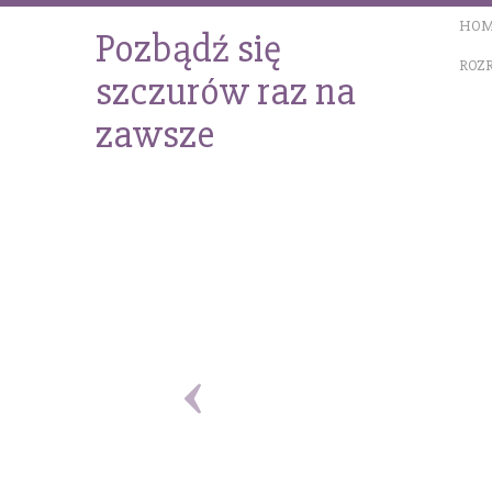
HOM
Pozbądź się
ROZ
szczurów raz na
zawsze