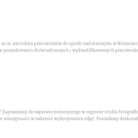
a m.in. zatrudnia pracowników do opieki nad starszymi w Niemczec
ię w poszukiwaniu doświadczonych i wykwalifikowanych pracownik
? Zapraszamy do najnowocześniejszego w regionie studia fotograf
ze umiejętności w zakresie wykonywania zdjęć. Posiadamy doskonałe