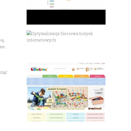
ej.
ne.
knąć