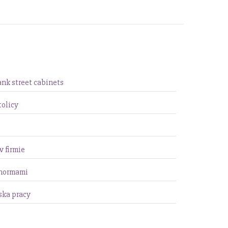
nk street cabinets
tolicy
 firmie
 normami
ska pracy