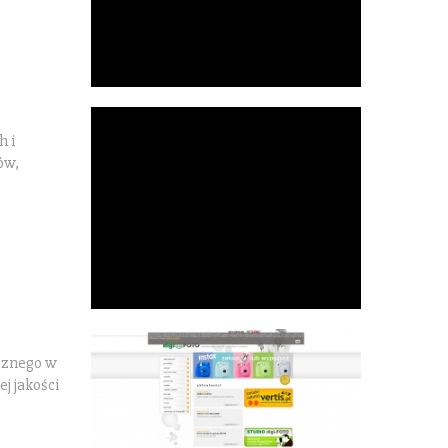
h i
ów,
icznego w
j jakości