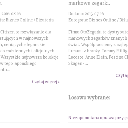
n
markowe zegarki.
 2016-08-16
Dodano: 2015-07-16
ia: Biznes Online / Biżuteria
Kategoria: Biznes Online / Biżu
 Citizen to rozwiązanie dla
Firma OtoZegarki to dystrybut
stujących w najnowszych
markowych zegarków znanych 
h, ceniących eleganckie
świat. Współpracujemy z najle
 do codziennych i oficjalnych
firmami z branży. Tommy Hilfig
. Wszystkie najnowsze kolekcje
Lacoste, Anne Klein, Festina C
w tego japońskiego
Skagen -...
nta...
Czytaj
Czytaj więcej »
Losowo wybrane:
Niezapomniana oprawa przyjęc