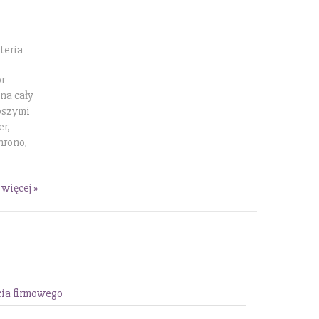
teria
or
na cały
pszymi
er,
hrono,
 więcej »
ia firmowego