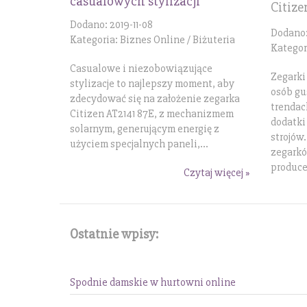
casualowych stylizacji
Citize
Dodano: 2019-11-08
Dodano:
Kategoria: Biznes Online / Biżuteria
Kategor
Casualowe i niezobowiązujące
Zegarki
stylizacje to najlepszy moment, aby
osób gu
zdecydować się na założenie zegarka
trendac
Citizen AT2141 87E, z mechanizmem
dodatki
solarnym, generującym energię z
strojów
użyciem specjalnych paneli,...
zegarkó
produce
Czytaj więcej »
Ostatnie wpisy:
Spodnie damskie w hurtowni online