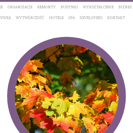
E
ORGANIZACJE
REMONTY
BUDYNKI
WYKSZTAŁCENIE
BIZNES
RYWKA
WYTWÓRCZOŚĆ
HOTELE
SPA
DEVELOPERS
KONTAKT