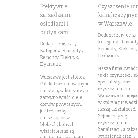
Efektywne
Czyszczenie rur
zarządzanie
kanalizacyjny
osiedlami i
w Warszawie
budynkami
Dodano: 2015-07-21
Kategoria: Remonty
Dodano: 2015-12-17
Remonty, Elektryk,
Kategoria: Remonty /
Hydraulik
Remonty, Elektryk,
Hydraulik
Nasza firma świadc
takie czynności, ja
Warszawa jest stolicą
specjalistyczne
Polski i rozbudowanym
czyszczenie rur.
miastem, w którym żyją
Warszawa to miejsc
zarówno właściciele
w którym prowadz
domów prywatnych,
naszą działalność.
jak też osoby
Zajmujemy się
mieszkające w
czyszczeniem
blokach, których
kanalizacji, a także
właścicielami są
studzienek oraz...
administracje osiedli...