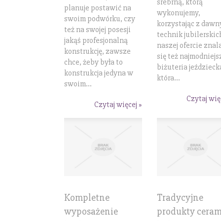
srebrną, którą
planuje postawić na
wykonujemy,
swoim podwórku, czy
korzystając z dawn
też na swojej posesji
technik jubilerskic
jakąś profesjonalną
naszej ofercie znal
konstrukcję, zawsze
się też najmodniejs
chce, żeby była to
biżuteria jeździeck
konstrukcja jedyna w
która...
swoim...
Czytaj wię
Czytaj więcej »
Kompletne
Tradycyjne
wyposażenie
produkty ceram