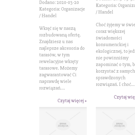
Dodano: 2020-03-20
Kategoria: Organiz
Kategoria: Organizacje
/ Handel
/ Handel
Choć żyjemy w świe
Wkręć się w naszą
coraz większej
rozbudowaną ofertę.
świadomości
Znajdziesz u nas
konsumenckiej i
najlepsze akcesoria do
ekologicznej, to je
tarasów, w tym
nie powinniśmy
rewelacyjne wkręty
zapominać o tym, 
tarasowe. Możemy
korzystać z samych
zagwarantować Ci
sprawdzonych
naprawdę wiele
rozwiązań. I choć...
rozwiązań....
Czytaj wię
Czytaj więcej »