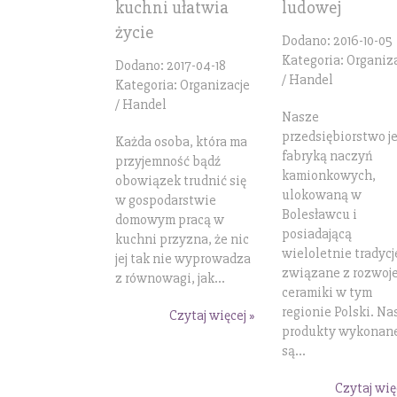
kuchni ułatwia
ludowej
życie
Dodano: 2016-10-05
Kategoria: Organiz
Dodano: 2017-04-18
/ Handel
Kategoria: Organizacje
/ Handel
Nasze
przedsiębiorstwo je
Każda osoba, która ma
fabryką naczyń
przyjemność bądź
kamionkowych,
obowiązek trudnić się
ulokowaną w
w gospodarstwie
Bolesławcu i
domowym pracą w
posiadającą
kuchni przyzna, że nic
wieloletnie tradycj
jej tak nie wyprowadza
związane z rozwoj
z równowagi, jak...
ceramiki w tym
regionie Polski. Na
Czytaj więcej »
produkty wykonan
są...
Czytaj wię