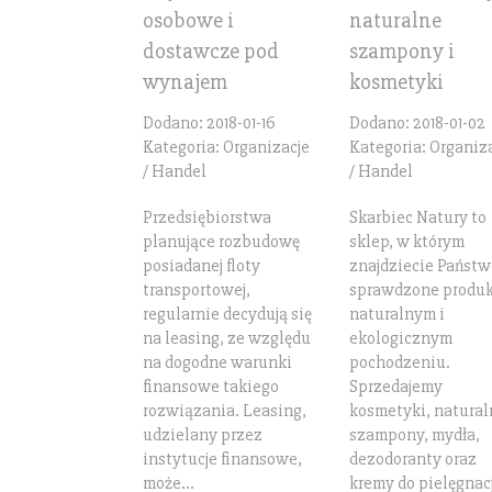
osobowe i
naturalne
dostawcze pod
szampony i
wynajem
kosmetyki
Dodano: 2018-01-16
Dodano: 2018-01-02
Kategoria: Organizacje
Kategoria: Organiz
/ Handel
/ Handel
Przedsiębiorstwa
Skarbiec Natury to
planujące rozbudowę
sklep, w którym
posiadanej floty
znajdziecie Państw
transportowej,
sprawdzone produk
regularnie decydują się
naturalnym i
na leasing, ze względu
ekologicznym
na dogodne warunki
pochodzeniu.
finansowe takiego
Sprzedajemy
rozwiązania. Leasing,
kosmetyki, natural
udzielany przez
szampony, mydła,
instytucje finansowe,
dezodoranty oraz
może...
kremy do pielęgnacji