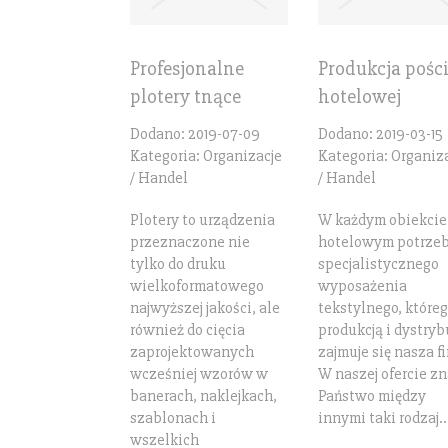
Profesjonalne
Produkcja pości
plotery tnące
hotelowej
Dodano: 2019-07-09
Dodano: 2019-03-15
Kategoria: Organizacje
Kategoria: Organiz
/ Handel
/ Handel
Plotery to urządzenia
W każdym obiekcie
przeznaczone nie
hotelowym potrze
tylko do druku
specjalistycznego
wielkoformatowego
wyposażenia
najwyższej jakości, ale
tekstylnego, które
również do cięcia
produkcją i dystryb
zaprojektowanych
zajmuje się nasza f
wcześniej wzorów w
W naszej ofercie zn
banerach, naklejkach,
Państwo między
szablonach i
innymi taki rodzaj..
wszelkich