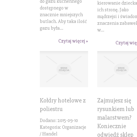
do gazu kuchennego
kierowanie dzieck
dostępnego w
ich stronę. Jako
znacznie mniejszych
mądrzejsi i świado
butlach. Aby taka ilość
znaczenia zabawe
gazu była...
w...
Czytaj więcej »
Czytaj wię
Kołdry hotelowe z
Zajmujesz się
poliestru
rysunkiem lub
malarstwem?
Dodano: 2015-09-10
Koniecznie
Kategoria: Organizacje
/ Handel
odwiedź sklep