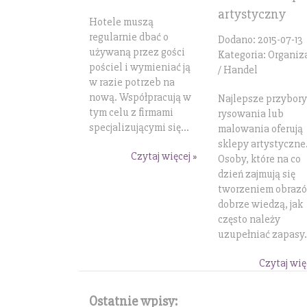
artystyczny
Hotele muszą
regularnie dbać o
Dodano: 2015-07-13
używaną przez gości
Kategoria: Organiz
pościel i wymieniać ją
/ Handel
w razie potrzeb na
nową. Współpracują w
Najlepsze przybory
tym celu z firmami
rysowania lub
specjalizującymi się...
malowania oferują
sklepy artystyczne
Czytaj więcej »
Osoby, które na co
dzień zajmują się
tworzeniem obraz
dobrze wiedzą, jak
często należy
uzupełniać zapasy.
Czytaj wię
Ostatnie wpisy: