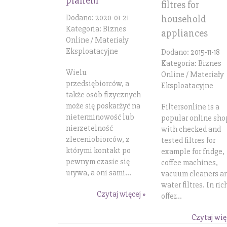
planem
filtres for
household
Dodano: 2020-01-21
Kategoria: Biznes
appliances
Online / Materiały
Eksploatacyjne
Dodano: 2015-11-18
Kategoria: Biznes
Wielu
Online / Materiały
przedsiębiorców, a
Eksploatacyjne
także osób fizycznych
może się poskarżyć na
Filtersonline is a
nieterminowość lub
popular online sho
nierzetelność
with checked and
zleceniobiorców, z
tested filtres for
którymi kontakt po
example for fridge,
pewnym czasie się
coffee machines,
urywa, a oni sami...
vacuum cleaners a
water filtres. In ric
Czytaj więcej »
offer...
Czytaj wię