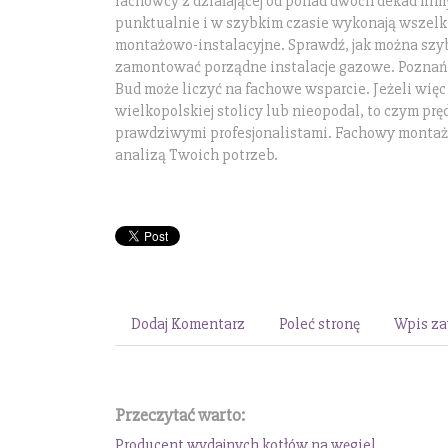
fachowcy z działającej od ponad dwóch dekad firm
punktualnie i w szybkim czasie wykonają wszelk
montażowo-instalacyjne. Sprawdź, jak można szyb
zamontować porządne instalacje gazowe. Poznań d
Bud może liczyć na fachowe wsparcie. Jeżeli wię
wielkopolskiej stolicy lub nieopodal, to czym pręd
prawdziwymi profesjonalistami. Fachowy montaż
analizą Twoich potrzeb.
Dodaj Komentarz
Poleć stronę
Wpis za
Przeczytać warto:
Producent wydajnych kotłów na węgiel